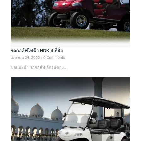
รถกอล์ฟไฟฟ้า HDK 4 ที่นั่ง
เมษายน 24, 2022
/
0 Comments
ขอแนะนำ รถกอล์ฟ อีกรุ่นของ…