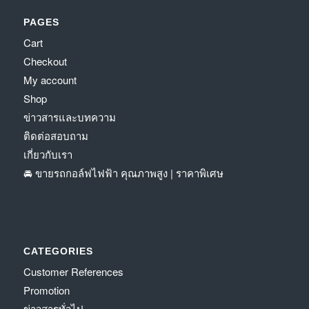
PAGES
Cart
Checkout
My account
Shop
ข่าวสารและบทความ
ติดต่อสอบถาม
เกี่ยวกับเรา
🚘 ขายรถกอล์ฟไฟฟ้า คุณภาพสูง | ราคาพิเศษ
CATEGORIES
Customer References
Promotion
ข่าวสารทั่วไป