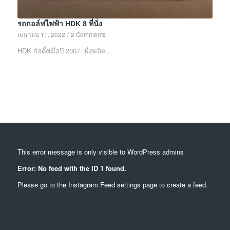
รถกอล์ฟไฟฟ้า HDK 8 ที่นั่ง
เมษายน 11, 2022
/
2 Comments
HDK ก่อตั้งเมื่อปี 2007 เพื่อผลิต…
This error message is only visible to WordPress admins
Error: No feed with the ID 1 found.
Please go to the Instagram Feed settings page to create a feed.