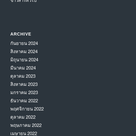
ARCHIVE
กันยายน 2024
สิงหาคม 2024
มิถุนายน 2024
มีนาคม 2024
ตุลาคม 2023
สิงหาคม 2023
มกราคม 2023
ธันวาคม 2022
พฤศจิกายน 2022
ตุลาคม 2022
พฤษภาคม 2022
เมษายน 2022